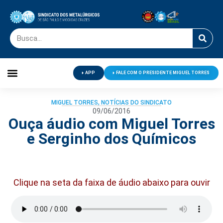
APP
FALE COM O PRESIDENTE MIGUEL TORRES
Palavra do Presidente
Jornal O Metalúrgico
Clube de Campo
Centro de Lazer
MIGUEL TORRES
,
NOTÍCIAS DO SINDICATO
09/06/2016
Ouça áudio com Miguel Torres
e Serginho dos Químicos
Clique na seta da faixa de áudio abaixo para ouvir