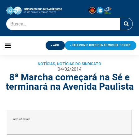
APP
FALE COM O PRESIDENTE MIGUEL TORRES
Palavra do Presidente
Jornal O Metalúrgico
Clube de Campo
Centro de Lazer
NOTÍCIAS
,
NOTÍCIAS DO SINDICATO
04/02/2014
8ª Marcha começará na Sé e
terminará na Avenida Paulista
Jaelcio Santana