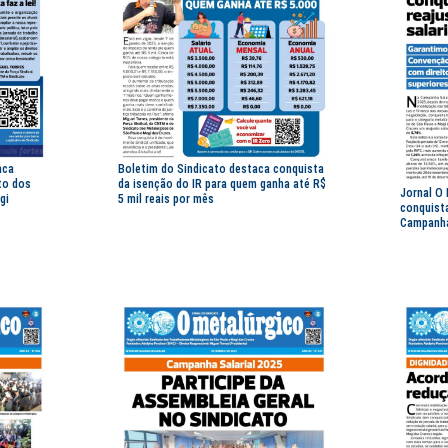
aca
Boletim do Sindicato destaca conquista
to dos
da isenção do IR para quem ganha até R$
Jornal O
gi
5 mil reais por mês
conquista
Campanha