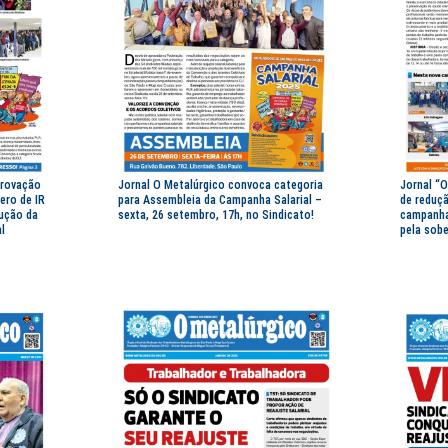
provação
Jornal O Metalúrgico convoca categoria
Jornal “
ero de IR
para Assembleia da Campanha Salarial –
de reduçã
dução da
sexta, 26 setembro, 17h, no Sindicato!
campanha 
l
pela sobe