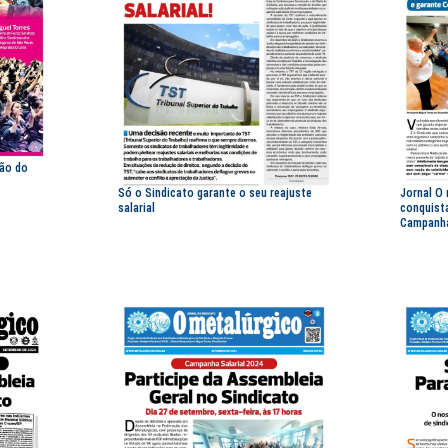
ção do
Só o Sindicato garante o seu reajuste
Jornal O
salarial
conquista
Campanha