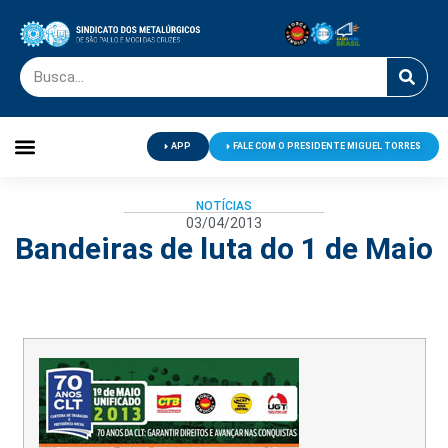
APP
FALE COM O PRESIDENTE MIGUEL TORRES
Palavra do Presidente
Jornal O Metalúrgico
Clube de Campo
Centro de Lazer
NOTÍCIAS
03/04/2013
Bandeiras de luta do 1 de Maio