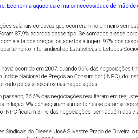
tre. Economia aquecida e maior necessidade de mão de
ções salariais coletivas que ocorreram no primeiro semes
 Foram 87,9% acordos desse tipo. Se somados a esse porce
com a alta dos preços, os acertos atingem 97% dos casos
o Departamento Intersindical de Estatísticas e Estudos So
o havia ocorrido em 2007, quando 96% das negociações tin
Índice Nacional de Preços ao Consumidor (INPC), do Insti
utilizado pelos sindicatos nas negociações.
 passado, 76,6% das negociações resultaram em reajuste 
 da inflação, 9% conseguiram aumento nesse patamar nos 
do INPC ficaram 3,1% das negociações, bem aquém dos 7
 Sindicais do Dieese, José Silvestre Prado de Oliveira, o