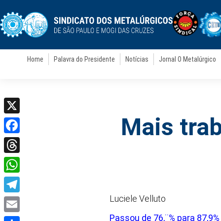
Home
Palavra do Presidente
Notícias
Jornal O Metalúrgico
Mais tra
X
Facebook
Threads
WhatsApp
Luciele Velluto
Telegram
Passou de 76,¨% para 87,9%
Email