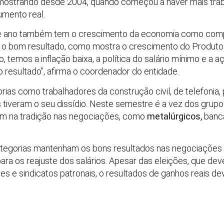
mostrando desde 2004, quando começou a haver mais tra
umento real.
te ano também tem o crescimento da economia como comp
a o bom resultado, como mostra o crescimento do Produto 
, temos a inflação baixa, a política do salário mínimo e a
no resultado”, afirma o coordenador do entidade.
rias como trabalhadores da construção civil, de telefonia
s tiveram o seu dissídio. Neste semestre é a vez dos gru
ém na tradição nas negociações, como
metalúrgicos,
bancá
tegorias mantenham os bons resultados nas negociações s
ara os reajuste dos salários. Apesar das eleições, que de
s e sindicatos patronais, o resultados de ganhos reais dev