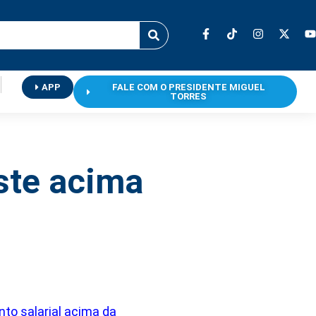
APP
FALE COM O PRESIDENTE MIGUEL
TORRES
ste acima
to salarial acima da