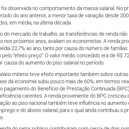
oi observada no comportamento da massa salarial. No pri
ríodo do ano anterior, a menor taxa de variação desde 20
dos, em média, na última década.
o do mercado de trabalho, as transferências de renda n
 nos próximos anos, avaliam os economistas. A renda prov
ia 22,7% ao ano, tanto por causa do número de famílias a
 pelo “efeito preço”. O valor médio concedido era de R$ 
r causa do aumento do piso salarial no período.
 salário mínimo teve efeito importante também sobre outras
-base da economia subiu pouco mais de 60%, em termos rea
 no pagamento do Benefício de Prestação Continuada (BPC)
eficiência carentes. A renda proveniente do BPC cresceu 
xação ao piso nacional também teve influência no aumento
rego e do abono salarial, para o qual ainda contribuiu o 
o.
renda do setor público contribuíram com cerca de dois pon