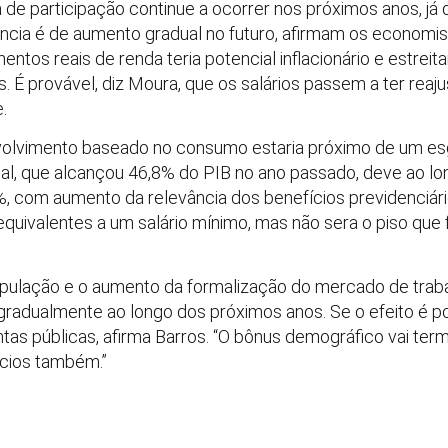
 de participação continue a ocorrer nos próximos anos, j
ência é de aumento gradual no futuro, afirmam os econom
os reais de renda teria potencial inflacionário e estreit
. É provável, diz Moura, que os salários passem a ter rea
.
volvimento baseado no consumo estaria próximo de um es
ial, que alcançou 46,8% do PIB no ano passado, deve ao lo
 com aumento da relevância dos benefícios previdenciári
uivalentes a um salário mínimo, mas não sera o piso que f
ulação e o aumento da formalização do mercado de traba
gradualmente ao longo dos próximos anos. Se o efeito é p
tas públicas, afirma Barros. “O bônus demográfico vai term
ícios também.”