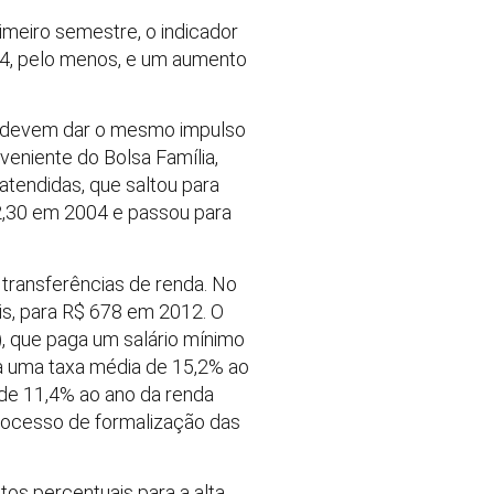
meiro semestre, o indicador
04, pelo menos, e um aumento
ão devem dar o mesmo impulso
eniente do Bolsa Família,
tendidas, que saltou para
72,30 em 2004 e passou para
 transferências de renda. No
is, para R$ 678 em 2012. O
, que paga um salário mínimo
a uma taxa média de 15,2% ao
 de 11,4% ao ano da renda
processo de formalização das
tos percentuais para a alta