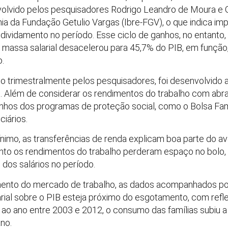
olvido pelos pesquisadores Rodrigo Leandro de Moura e Ga
mia da Fundação Getulio Vargas (Ibre-FGV), o que indica i
vidamento no período. Esse ciclo de ganhos, no entanto,
 massa salarial desacelerou para 45,7% do PIB, em função
.
do trimestralmente pelos pesquisadores, foi desenvolvido 
. Além de considerar os rendimentos do trabalho com abran
hos dos programas de proteção social, como o Bolsa Fam
iários.
ínimo, as transferências de renda explicam boa parte do av
nto os rendimentos do trabalho perderam espaço no bolo,
dos salários no período.
mento do mercado de trabalho, as dados acompanhados p
ial sobre o PIB esteja próximo do esgotamento, com refl
o ano entre 2003 e 2012, o consumo das famílias subiu a
no.