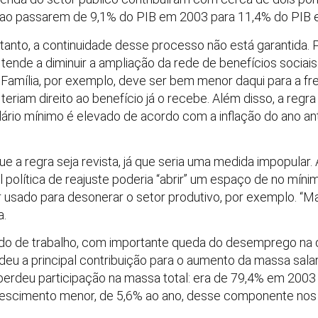
o, ao passarem de 9,1% do PIB em 2003 para 11,4% do PIB
tanto, a continuidade desse processo não está garantida. 
nde a diminuir a ampliação da rede de benefícios sociais
 Família, por exemplo, deve ser bem menor daqui para a fren
riam direito ao benefício já o recebe. Além disso, a regra
alário mínimo é elevado de acordo com a inflação do ano an
ue a regra seja revista, já que seria uma medida impopular
 política de reajuste poderia “abrir” um espaço de no míni
 usado para desonerar o setor produtivo, por exemplo. “Ma
a.
do de trabalho, com importante queda do desemprego na 
eu a principal contribuição para o aumento da massa salar
perdeu participação na massa total: era de 79,4% em 2003
rescimento menor, de 5,6% ao ano, desse componente nos 