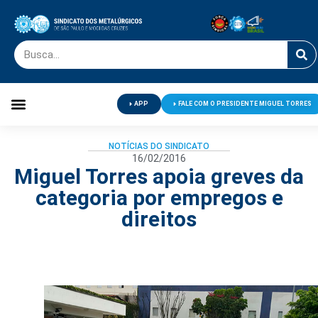
APP
FALE COM O PRESIDENTE MIGUEL TORRES
Palavra do Presidente
Jornal O Metalúrgico
Clube de Campo
Centro de Lazer
NOTÍCIAS DO SINDICATO
16/02/2016
Miguel Torres apoia greves da
categoria por empregos e
direitos