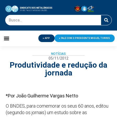
APP
FALE COM O PRESIDENTE MIGUEL TORRES
Palavra do Presidente
Jornal O Metalúrgico
Clube de Campo
Centro de Lazer
NOTÍCIAS
05/11/2012
Produtividade e redução da
jornada
*Por João Guilherme Vargas Netto
O BNDES, para comemorar os seus 60 anos, editou
(segundo os jornais) um estudo sobre as