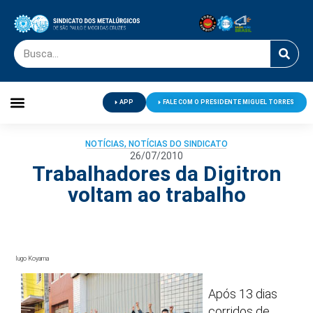
APP
FALE COM O PRESIDENTE MIGUEL TORRES
Palavra do Presidente
Jornal O Metalúrgico
Clube de Campo
Centro de Lazer
NOTÍCIAS
,
NOTÍCIAS DO SINDICATO
26/07/2010
Trabalhadores da Digitron
voltam ao trabalho
Iugo Koyama
Após 13 dias
corridos de