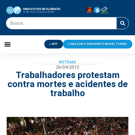
APP
FALE COM O PRESIDENTE MIGUEL TORRES
Palavra do Presidente
Jornal O Metalúrgico
Clube de Campo
Centro de Lazer
NOTÍCIAS
26/04/2013
Trabalhadores protestam
contra mortes e acidentes de
trabalho