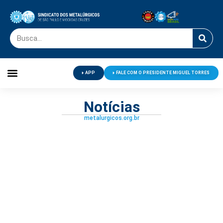
APP
FALE COM O PRESIDENTE MIGUEL TORRES
Palavra do Presidente
Jornal O Metalúrgico
Clube de Campo
Centro de Lazer
Notícias
metalurgicos.org.br