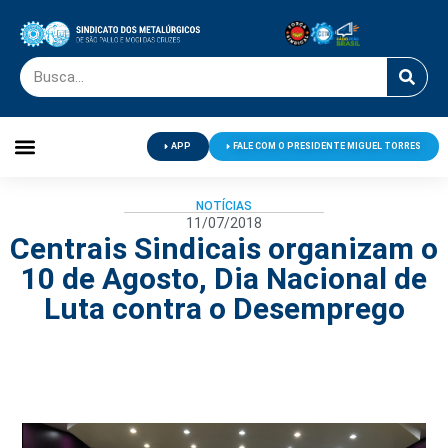
APP
FALE COM O PRESIDENTE MIGUEL TORRES
Palavra do Presidente
Jornal O Metalúrgico
Clube de Campo
Centro de Lazer
NOTÍCIAS
11/07/2018
Centrais Sindicais organizam o
10 de Agosto, Dia Nacional de
Luta contra o Desemprego