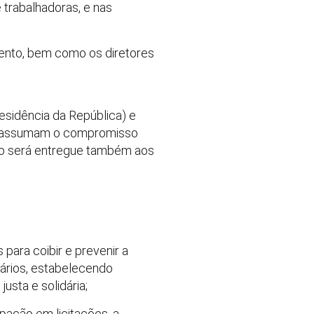
 trabalhadoras, e nas
 evento, bem como os diretores
esidência da República) e
ue assumam o compromisso
so será entregue também aos
ara coibir e prevenir a
lários, estabelecendo
usta e solidária;
pação em licitações, a