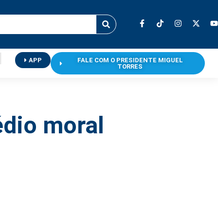
APP
FALE COM O PRESIDENTE MIGUEL
TORRES
édio moral