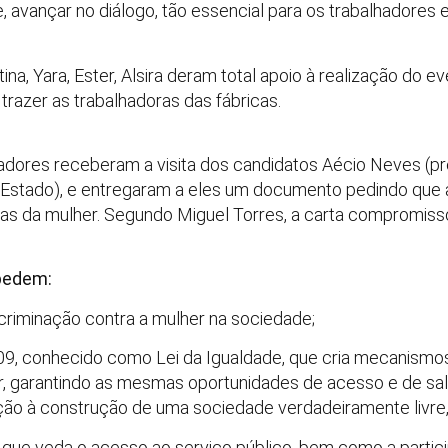
 avançar no diálogo, tão essencial para os trabalhadores e
tina, Yara, Ester, Alsira deram total apoio à realização do
trazer as trabalhadoras das fábricas.
lhadores receberam a visita dos candidatos Aécio Neves (pr
o Estado), e entregaram a eles um documento pedindo q
cas da mulher. Segundo Miguel Torres, a carta compromis
 pedem:
criminação contra a mulher na sociedade;
, conhecido como Lei da Igualdade, que cria mecanismos p
r, garantindo as mesmas oportunidades de acesso e de sa
o à construção de uma sociedade verdadeiramente livre, j
ue veda o acesso ao serviço público, bem como a partici