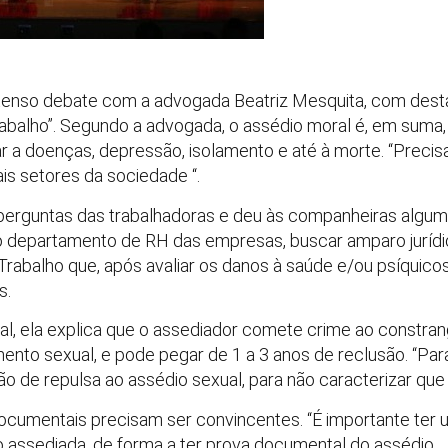
intenso debate com a advogada Beatriz Mesquita, com dest
abalho”. Segundo a advogada, o assédio moral é, em suma,
r a doenças, depressão, isolamento e até à morte. “Preci
is setores da sociedade “.
perguntas das trabalhadoras e deu às companheiras algu
o departamento de RH das empresas, buscar amparo jurídi
o Trabalho que, após avaliar os danos à saúde e/ou psíquic
s.
l, ela explica que o assediador comete crime ao constrange
nto sexual, e pode pegar de 1 a 3 anos de reclusão. “Para p
ão de repulsa ao assédio sexual, para não caracterizar que 
documentais precisam ser convincentes. “É importante t
o assediada, de forma a ter prova documental do assédio.