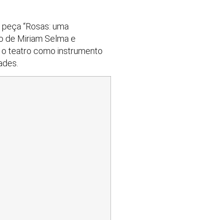
a peça “Rosas: uma
o de Miriam Selma e
za o teatro como instrumento
dades.