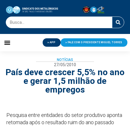
APP
FALE COM O PRESIDENTE MIGUEL TORRES
Palavra do Presidente
Jornal O Metalúrgico
Clube de Campo
Centro de Lazer
NOTÍCIAS
27/05/2010
País deve crescer 5,5% no ano
e gerar 1,5 milhão de
empregos
Pesquisa entre entidades do setor produtivo aponta
retomada após o resultado ruim do ano passado