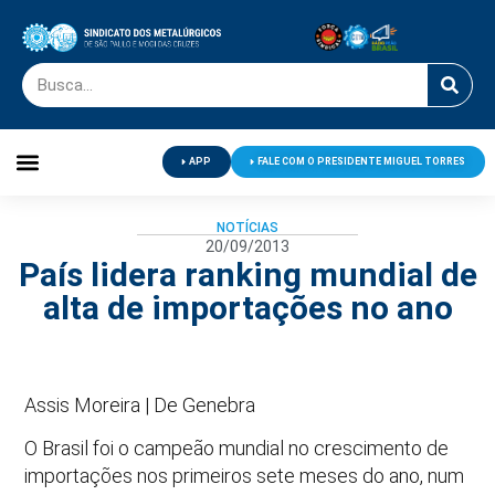
APP
FALE COM O PRESIDENTE MIGUEL TORRES
Palavra do Presidente
Jornal O Metalúrgico
Clube de Campo
Centro de Lazer
NOTÍCIAS
20/09/2013
País lidera ranking mundial de
alta de importações no ano
Assis Moreira | De Genebra
O Brasil foi o campeão mundial no crescimento de
importações nos primeiros sete meses do ano, num