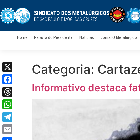
Home
Palavra do Presidente
Notícias
Jornal O Metalúrgico
Categoria:
Cartaz
X
Informativo destaca fa
Facebook
Threads
WhatsApp
Telegram
Email