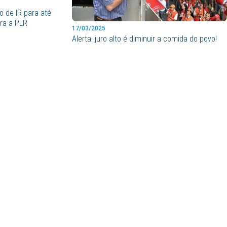
o de IR para até
ara a PLR
17/03/2025
Alerta: juro alto é diminuir a comida do povo!