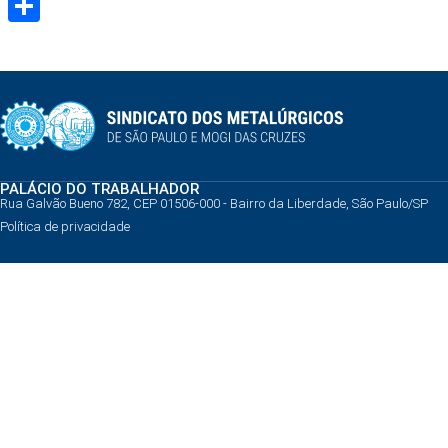
Share
PALÁCIO DO TRABALHADOR
Rua Galvão Bueno 782, CEP 01506-000 - Bairro da Liberdade, São Paulo/SP
Política de privacidade