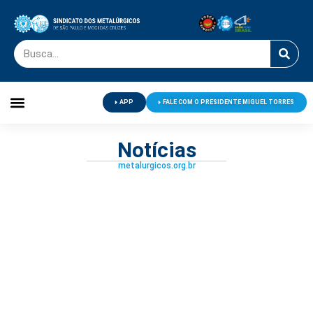
APP
FALE COM O PRESIDENTE MIGUEL TORRES
Palavra do Presidente
Jornal O Metalúrgico
Clube de Campo
Centro de Lazer
Notícias
metalurgicos.org.br