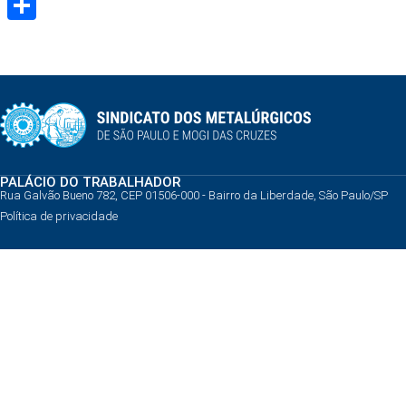
Share
PALÁCIO DO TRABALHADOR
Rua Galvão Bueno 782, CEP 01506-000 - Bairro da Liberdade, São Paulo/SP
Política de privacidade