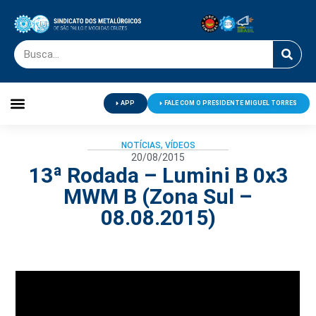
APP
FALE COM O PRESIDENTE MIGUEL TORRES
Palavra do Presidente
Jornal O Metalúrgico
Clube de Campo
Centro de Lazer
NOTÍCIAS
,
VÍDEOS
20/08/2015
13ª Rodada – Lumini B 0x3
MWM B (Zona Sul –
08.08.2015)