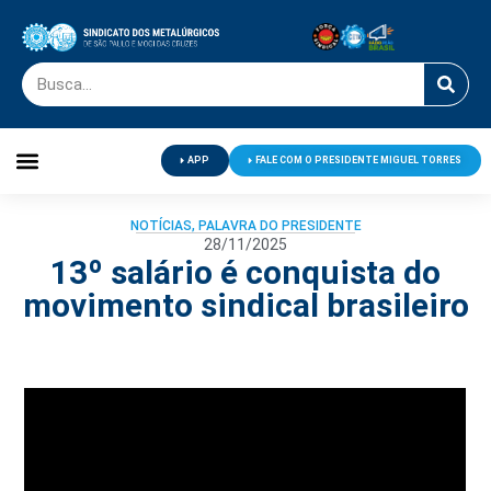
APP
FALE COM O PRESIDENTE MIGUEL TORRES
Palavra do Presidente
Jornal O Metalúrgico
Clube de Campo
Centro de Lazer
NOTÍCIAS
,
PALAVRA DO PRESIDENTE
28/11/2025
13º salário é conquista do
movimento sindical brasileiro