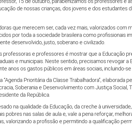
fessor, 15 de outubro, parabenizamos os professores e as
ucação de nossas crianças, dos jovens e dos estudantes d
adoras que merecem ser, cada vez mais, valorizados com 
cidos por toda a sociedade brasileira como profissionais i
te desenvolvido, justo, soberano e civilizado.
professoras e professores é mostrar que a Educação preci
taduais e municipais. Neste sentido, precisamos revogar a
te anos os gastos públicos em áreas sociais, incluindo-se
a “Agenda Prioritária da Classe Trabalhadora”, elaborada pe
ocracia, Soberania e Desenvolvimento com Justiça Social, 
esidente da República.
esado na qualidade da Educação, da creche à universidade, 
 pobres nas salas de aula e, vale a pena reforçar, melhor
s, valorizando a profissão e permitindo a qualificação pe