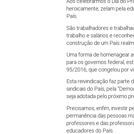
Aos celebrarmos o Dia do Pro
heroicamente, zelam pela ed
País.
São trabalhadores e trabalh
trabalho e salários e reconhe
construção de um País realmen
Uma forma de homenagear as 
para os governos federal, es
95/2016, que congelou por vin
Esta reivindicação faz parte d
sindicais do País, pela “Dem
seja adotada pelo próximo pr
Precisamos, enfim, investir p
permanência das pessoas mais
professores e das professora
educadores do País.