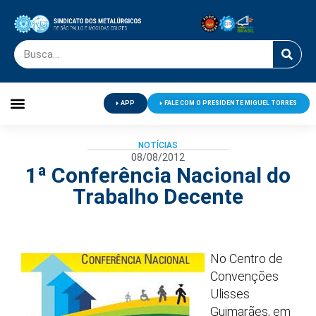
APP
FALE COM O PRESIDENTE MIGUEL TORRES
Palavra do Presidente
Jornal O Metalúrgico
Clube de Campo
Centro de Lazer
NOTÍCIAS
08/08/2012
1ª Conferência Nacional do
Trabalho Decente
No Centro de
Convenções
Ulisses
Guimarães, em