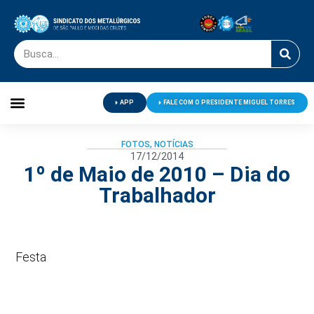
APP
FALE COM O PRESIDENTE MIGUEL TORRES
Palavra do Presidente
Jornal O Metalúrgico
Clube de Campo
Centro de Lazer
FOTOS
,
NOTÍCIAS
17/12/2014
1º de Maio de 2010 – Dia do
Trabalhador
Festa