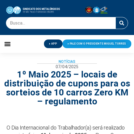
APP
FALE COM O PRESIDENTE MIGUEL TORRES
Palavra do Presidente
Jornal O Metalúrgico
Clube de Campo
Centro de Lazer
NOTÍCIAS
07/04/2025
1º Maio 2025 – locais de
distribuição de cupons para os
sorteios de 10 carros Zero KM
– regulamento
O Dia Internacional do Trabalhador(a) será realizado