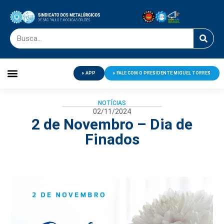
APP
FALE COM O PRESIDENTE MIGUEL TORRES
Palavra do Presidente
Jornal O Metalúrgico
Clube de Campo
Centro de Lazer
NOTÍCIAS
02/11/2024
2 de Novembro – Dia de
Finados