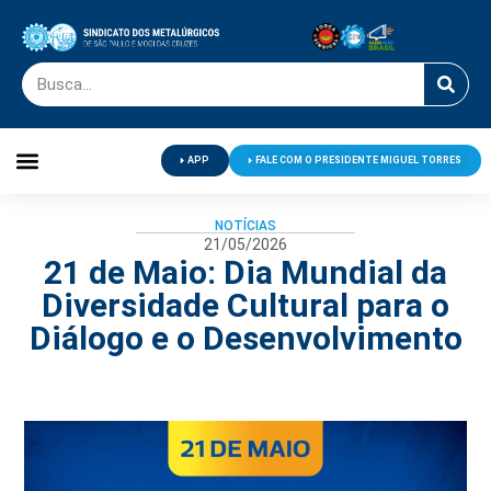
APP
FALE COM O PRESIDENTE MIGUEL TORRES
Palavra do Presidente
Jornal O Metalúrgico
Clube de Campo
Centro de Lazer
NOTÍCIAS
21/05/2026
21 de Maio: Dia Mundial da
Diversidade Cultural para o
Diálogo e o Desenvolvimento