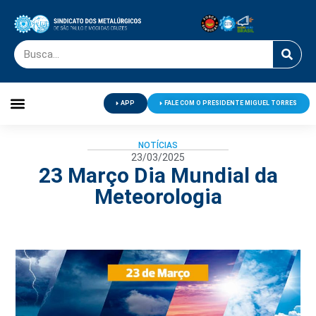
APP
FALE COM O PRESIDENTE MIGUEL TORRES
Palavra do Presidente
Jornal O Metalúrgico
Clube de Campo
Centro de Lazer
NOTÍCIAS
23/03/2025
23 Março Dia Mundial da
Meteorologia