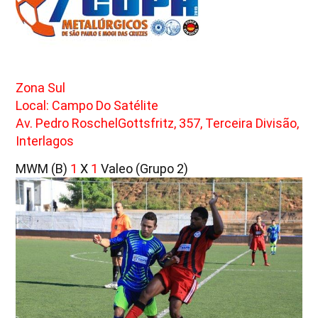
Zona Sul
Local: Campo Do Satélite
Av. Pedro RoschelGottsfritz, 357, Terceira Divisão,
Interlagos
MWM (B)
1
X
1
Valeo (Grupo 2)