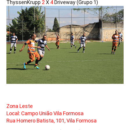
ThyssenKrupp
2
X
4
Driveway (Grupo 1)
Zona Leste
Local: Campo União Vila Formosa
Rua Homero Batista, 101, Vila Formosa