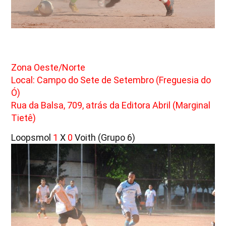
Zona Oeste/Norte
Local: Campo do Sete de Setembro (Freguesia do
Ó)
Rua da Balsa, 709, atrás da Editora Abril (Marginal
Tietê)
Loopsmol
1
X
0
Voith (Grupo 6)