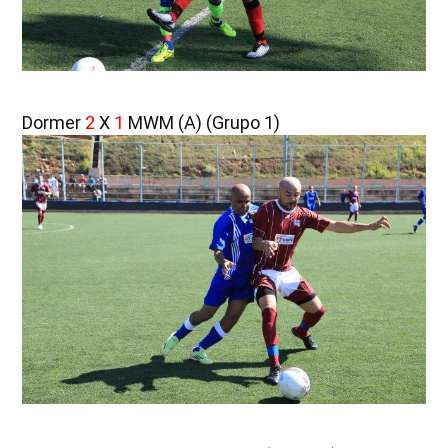
Dormer
2
X
1
MWM (A) (Grupo 1)