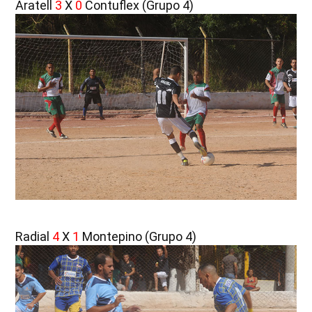
Aratell
3
X
0
Contuflex (Grupo 4)
Radial
4
X
1
Montepino (Grupo 4)