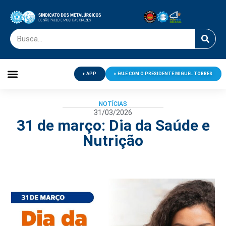
APP
FALE COM O PRESIDENTE MIGUEL TORRES
Palavra do Presidente
Jornal O Metalúrgico
Clube de Campo
Centro de Lazer
NOTÍCIAS
31/03/2026
31 de março: Dia da Saúde e
Nutrição