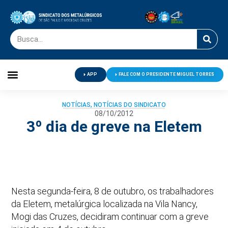
APP
FALE COM O PRESIDENTE MIGUEL TORRES
Palavra do Presidente
Jornal O Metalúrgico
Clube de Campo
Centro de Lazer
NOTÍCIAS
,
NOTÍCIAS DO SINDICATO
08/10/2012
3º dia de greve na Eletem
Nesta segunda-feira, 8 de outubro, os trabalhadores
da Eletem, metalúrgica localizada na Vila Nancy,
Mogi das Cruzes, decidiram continuar com a greve