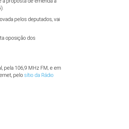
e a proposta de emenda à
).
rovada pelos deputados, vai
enta oposição dos
al, pela 106,9 MHz FM; e em
ernet, pelo
sítio da Rádio