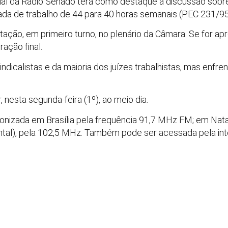
ial da Rádio Senado terá como destaque a discussão sobr
nada de trabalho de 44 para 40 horas semanais (PEC 231/95
tação, em primeiro turno, no plenário da Câmara. Se for ap
ração final.
ndicalistas e da maioria dos juízes trabalhistas, mas enfr
, nesta segunda-feira (1º), ao meio dia.
onizada em Brasília pela frequência 91,7 MHz FM; em Nat
tal), pela 102,5 MHz. Também pode ser acessada pela int