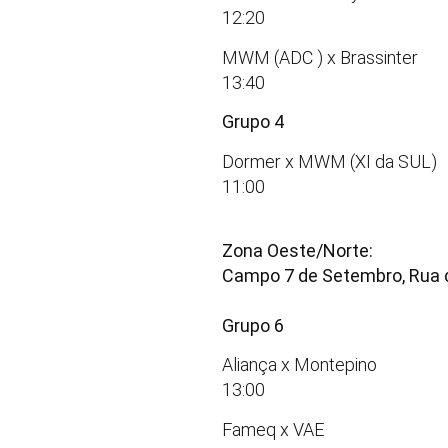
12:20
MWM (ADC ) x Brassinter
13:40
Grupo 4
Dormer x MWM (XI da SUL)
11:00
Zona Oeste/Norte:
Campo 7 de Setembro, Rua d
Grupo 6
Aliança x Montepino
13:00
Fameq x VAE