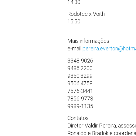
14:30
Rodotec x Voith
15:50
Mais informações
e-mail
pereira.everton@hotm
3348-9026
9486.2200
9850.8299
9506.4758
7576-3441
7856-9773
9989-1135
Contatos
Diretor Valdir Pereira, assess
Ronaldo e Bradok e coordena