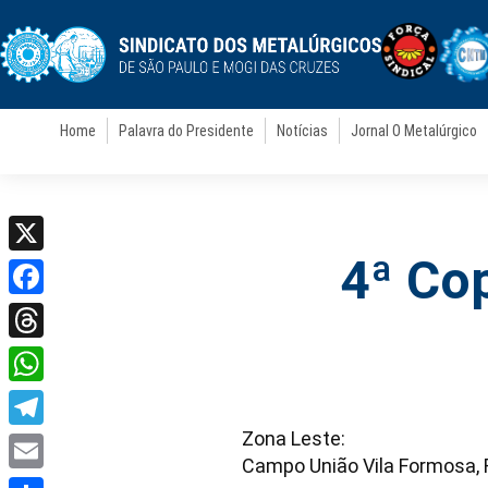
Home
Palavra do Presidente
Notícias
Jornal O Metalúrgico
4ª Co
X
Facebook
Threads
WhatsApp
Zona Leste:
Telegram
Campo União Vila Formosa, 
Email