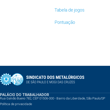
Tabela de jogos
Pontuação
PALÁCIO DO TRABALHADOR
Rua Galvão Bueno 782, CEP 01506-000 - Bairro da Liberdade, São Paulo/SP
Política de privacidade