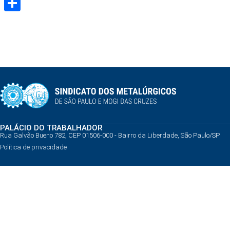
Share
PALÁCIO DO TRABALHADOR
Rua Galvão Bueno 782, CEP 01506-000 - Bairro da Liberdade, São Paulo/SP
Política de privacidade