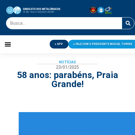
APP
FALE COM O PRESIDENTE MIGUEL TORRES
Palavra do Presidente
Jornal O Metalúrgico
Clube de Campo
Centro de Lazer
NOTÍCIAS
23/01/2025
58 anos: parabéns, Praia
Grande!