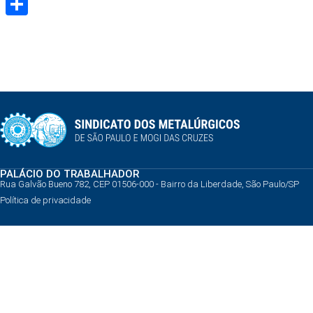
Share
PALÁCIO DO TRABALHADOR
Rua Galvão Bueno 782, CEP 01506-000 - Bairro da Liberdade, São Paulo/SP
Política de privacidade