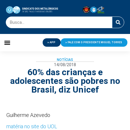
APP
FALE COM O PRESIDENTE MIGUEL TORRES
Palavra do Presidente
Jornal O Metalúrgico
Clube de Campo
Centro de Lazer
NOTÍCIAS
14/08/2018
60% das crianças e
adolescentes são pobres no
Brasil, diz Unicef
Guilherme Azevedo
matéria no site do UOL