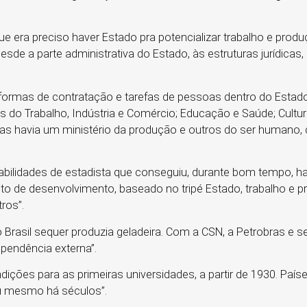
ue era preciso haver Estado pra potencializar trabalho e produ
esde a parte administrativa do Estado, às estruturas jurídicas,
 formas de contratação e tarefas de pessoas dentro do Esta
os do Trabalho, Indústria e Comércio; Educação e Saúde; Cultur
Mas havia um ministério da produção e outros do ser humano
abilidades de estadista que conseguiu, durante bom tempo, h
to de desenvolvimento, baseado no tripé Estado, trabalho e p
ros”.
o Brasil sequer produzia geladeira. Com a CSN, a Petrobras e s
ependência externa”.
ndições para as primeiras universidades, a partir de 1930. Paí
u mesmo há séculos”.