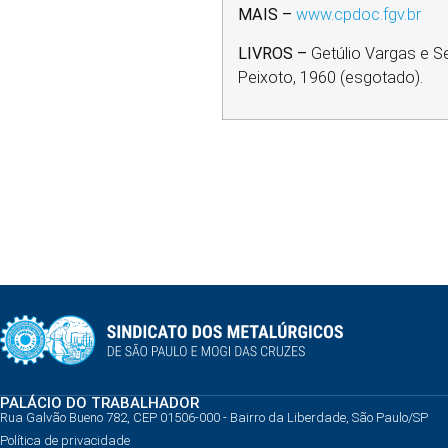
MAIS –
www.cpdoc.fgv.br
LIVROS –
Getúlio Vargas e S
Peixoto, 1960 (esgotado).
PALÁCIO DO TRABALHADOR
Rua Galvão Bueno 782, CEP 01506-000 - Bairro da Liberdade, São Paulo/SP
Política de privacidade