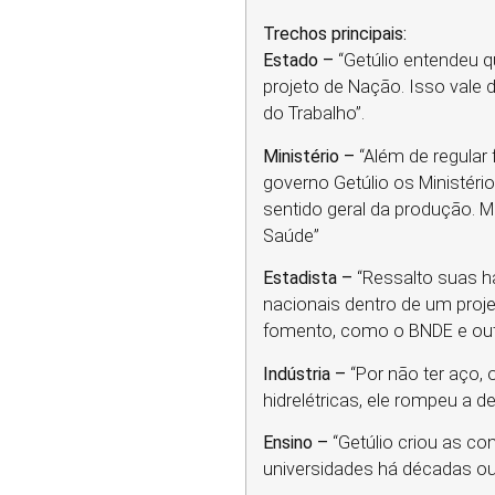
Trechos principais:
Estado –
“Getúlio entendeu q
projeto de Nação. Isso vale d
do Trabalho”.
Ministério –
“Além de regular
governo Getúlio os Ministéri
sentido geral da produção. 
Saúde”
Estadista –
“Ressalto suas h
nacionais dentro de um proje
fomento, como o BNDE e out
Indústria –
“Por não ter aço, 
hidrelétricas, ele rompeu a d
Ensino –
“Getúlio criou as co
universidades há décadas o