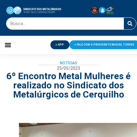
APP
FALE COM O PRESIDENTE MIGUEL TORRES
Palavra do Presidente
Jornal O Metalúrgico
Clube de Campo
Centro de Lazer
NOTÍCIAS
25/05/2023
6º Encontro Metal Mulheres é
realizado no Sindicato dos
Metalúrgicos de Cerquilho