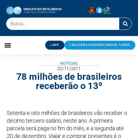
APP
FALE COM O PRESIDENTE MIGUEL TORRES
Palavra do Presidente
Jornal O Metalúrgico
Clube de Campo
Centro de Lazer
NOTÍCIAS
22/11/2011
78 milhões de brasileiros
receberão o 13º
Setenta e oito milhões de brasileiros vão receber o
décimo terceiro salário, neste ano. A primeira
parcela será paga no fim do mês, e a segunda até
20 de dezembro. Viajar e comprar presentes é o