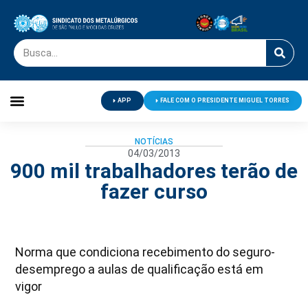
APP
FALE COM O PRESIDENTE MIGUEL TORRES
Palavra do Presidente
Jornal O Metalúrgico
Clube de Campo
Centro de Lazer
NOTÍCIAS
04/03/2013
900 mil trabalhadores terão de
fazer curso
Norma que condiciona recebimento do seguro-
desemprego a aulas de qualificação está em
vigor