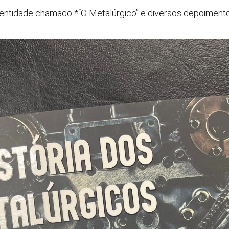
 da entidade chamado *“O Metalúrgico” e diversos depoimen