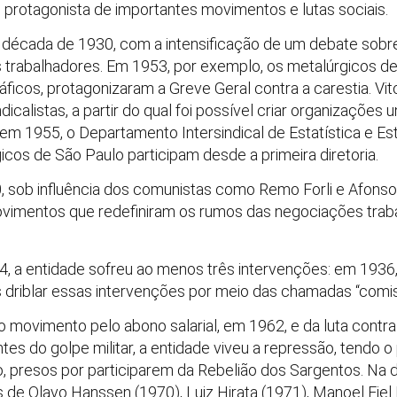
 protagonista de importantes movimentos e lutas sociais.
a década de 1930, com a intensificação de um debate sobre 
s trabalhadores. Em 1953, por exemplo, os metalúrgicos de
áficos, protagonizaram a Greve Geral contra a carestia. V
icalistas, a partir do qual foi possível criar organizações 
e, em 1955, o Departamento Intersindical de Estatística e
icos de São Paulo participam desde a primeira diretoria.
sob influência dos comunistas como Remo Forli e Afonso D
ovimentos que redefiniram os rumos das negociações traba
64, a entidade sofreu ao menos três intervenções: em 1936
 driblar essas intervenções por meio das chamadas “comis
o movimento pelo abono salarial, em 1962, e da luta contr
 do golpe militar, a entidade viveu a repressão, tendo o 
újo, presos por participarem da Rebelião dos Sargentos. Na d
de Olavo Hanssen (1970), Luiz Hirata (1971), Manoel Fiel F