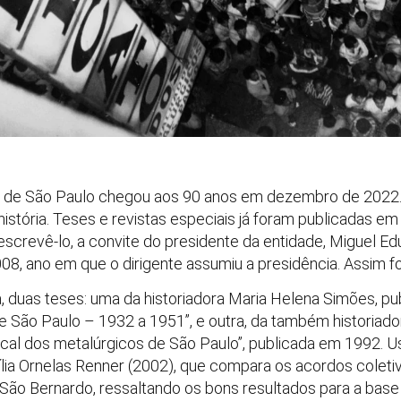
s de São Paulo chegou aos 90 anos em dezembro de 2022
istória. Teses e revistas especiais já foram publicadas em 
 escrevê-lo, a convite do presidente da entidade, Miguel Ed
2008, ano em que o dirigente assumiu a presidência. Assim foi
, duas teses: uma da historiadora Maria Helena Simões, p
e São Paulo – 1932 a 1951”, e outra, da também historiad
cal dos metalúrgicos de São Paulo”, publicada em 1992. U
cília Ornelas Renner (2002), que compara os acordos coleti
São Bernardo, ressaltando os bons resultados para a base 