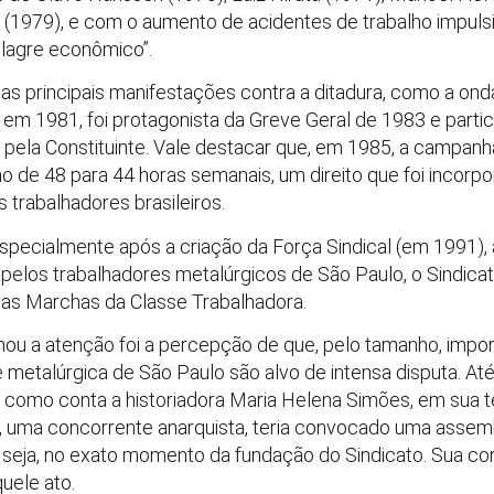
 (1979), e com o aumento de acidentes de trabalho impuls
lagre econômico”.
as principais manifestações contra a ditadura, como a onda
, em 1981, foi protagonista da Greve Geral de 1983 e parti
pela Constituinte. Vale destacar que, em 1985, a campanha
o de 48 para 44 horas semanais, um direito que foi incorp
 trabalhadores brasileiros.
specialmente após a criação da Força Sindical (em 1991), 
a pelos trabalhadores metalúrgicos de São Paulo, o Sindic
as Marchas da Classe Trabalhadora.
u a atenção foi a percepção de que, pelo tamanho, import
se metalúrgica de São Paulo são alvo de intensa disputa. A
, como conta a historiadora Maria Helena Simões, em sua
s, uma concorrente anarquista, teria convocado uma assemb
seja, no exato momento da fundação do Sindicato. Sua c
quele ato.