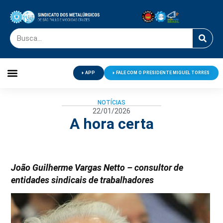
APP
FALE COM O PRESIDENTE MIGUEL TORRES
Palavra do Presidente
Jornal O Metalúrgico
Clube de Campo
Centro de Lazer
NOTÍCIAS
22/01/2026
A hora certa
João Guilherme Vargas Netto – consultor de
entidades sindicais de trabalhadores