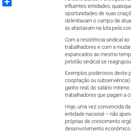
influentes entidades, quaisq
Share
oportunidades de suas criaç
delimitavam o campo de atua
as afastavam na luta pela con
Com a resistência sindical ao
trabalhadores e com a mudan
espancados ao mesmo tempo e
pelotão sindical se reagrupou
Exemplos poderosos deste pr
cooptação ou subserviência) 
ganho real, do salário mínim
trabalhadores que pagam a co
Hoje, uma vez convencida da 
entidade nacional – não apen
próprias de crescimento orgâ
desenvolvimento econômico ( 