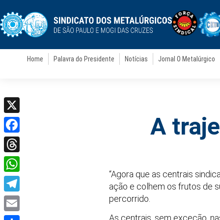
Home
Palavra do Presidente
Notícias
Jornal O Metalúrgico
A traj
X
Facebook
Threads
“Agora que as centrais sindic
WhatsApp
ação e colhem os frutos de s
percorrido.
Telegram
As centrais, sem exceção, 
Email