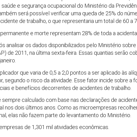
 saúde e segurança ocupacional do Ministério da Previdênc
 também será possível verificar uma queda de 25% do núme
dente de trabalho, o que representaria um total de 60 a 70
ez permanente e morte representam 28% de toda a acidentali
ós analisar os dados disponibilizados pelo Ministério sobre
) de 2011, na última sexta-feira. Essas quantias serão cob
aneiro.
iplicador que varia de 0,5 a 2,0 pontos a ser aplicado às a
r, segundo o risco da atividade. Esse fator incide sobre a f
iais e benefícios decorrentes de acidentes de trabalho.
 é sempre calculado com base nas declarações de aciden
ial nos dois últimos anos. Como as microempresas recolhe
nal, elas não fazem parte do levantamento do Ministério.
mpresas de 1,301 mil atividades econômicas.