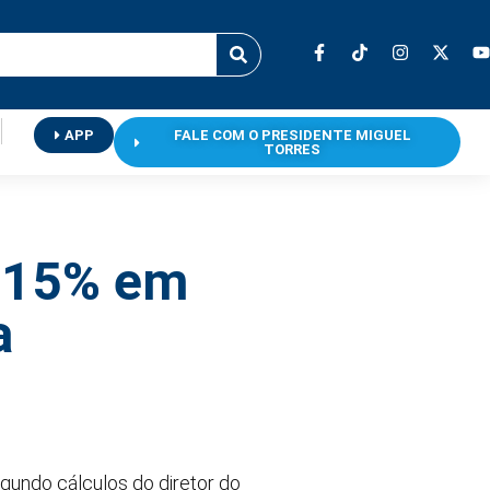
APP
FALE COM O PRESIDENTE MIGUEL
TORRES
m 15% em
a
gundo cálculos do diretor do