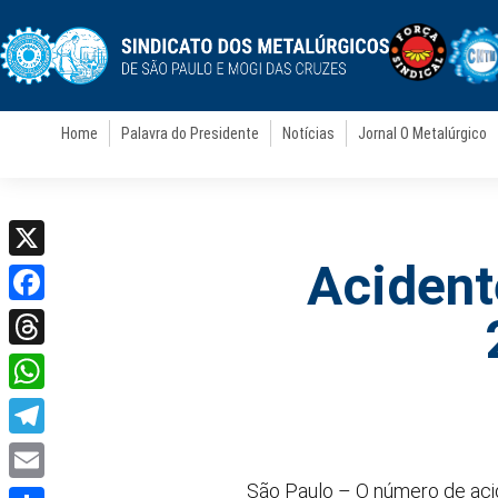
Home
Palavra do Presidente
Notícias
Jornal O Metalúrgico
Acident
X
Facebook
Threads
WhatsApp
Telegram
São Paulo – O número de acid
Email