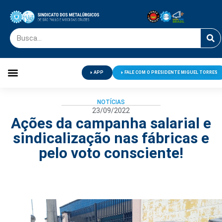
APP
FALE COM O PRESIDENTE MIGUEL TORRES
Palavra do Presidente
Jornal O Metalúrgico
Clube de Campo
Centro de Lazer
NOTÍCIAS
23/09/2022
Ações da campanha salarial e
sindicalização nas fábricas e
pelo voto consciente!