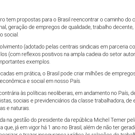
eiro tem propostas para o Brasil reencontrar o caminho d
onal, geração de empregos de qualidade, trabalho decente, d
o social.
imento (adotado pelas centrais sindicais em parceria co
os (com reflexos positivos na ampla cadeia do setor autom
importantes exemplos.
adas em prática, o Brasil pode criar milhões de empregos
 econômica e social em nosso País.
ntrária às políticas neoliberais, em andamento no País, d
histas, sociais e previdenciários da classe trabalhadora, de
s e naturais.
ada na gestão do presidente da república Michel Temer pel
ista que, já em vigor há 1 ano no Brasil, além de não ter ge
carizar e trazer insegurança jurídica às relações de trabal