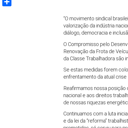
Share
“O movimento sindical brasil
valorização da indústria naci
diálogo, democracia e inclusã
O Compromisso pelo Desenvolv
Renovação da Frota de Veícul
da Classe Trabalhadora são 
Se estas medidas forem coloc
enfrentamento da atual crise
Reafirmamos nossa posição co
nacional e aos direitos trabal
de nossas riquezas energética
Continuamos com a luta inici
e da lei da “reforma” trabalh
prometidos, só serviu para pre