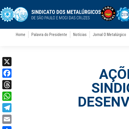
Home
Palavra do Presidente
Notícias
Jornal O Metalúrgico
AÇÕ
X
Facebook
SIND
Threads
DESENV
WhatsApp
Telegram
Email