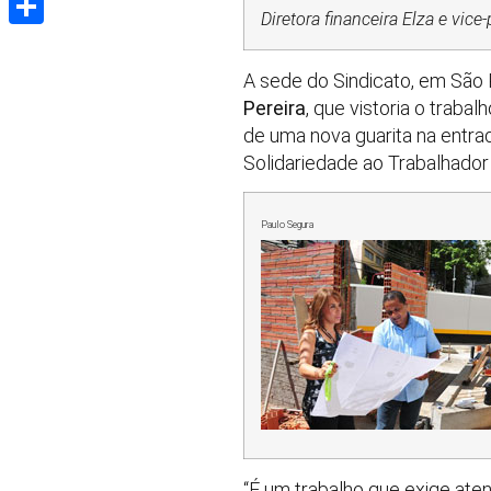
Diretora financeira Elza e vice
Share
A sede do Sindicato, em São P
Pereira
, que vistoria o traba
de uma nova guarita na entra
Solidariedade ao Trabalhador 
Paulo Segura
“É um trabalho que exige ate