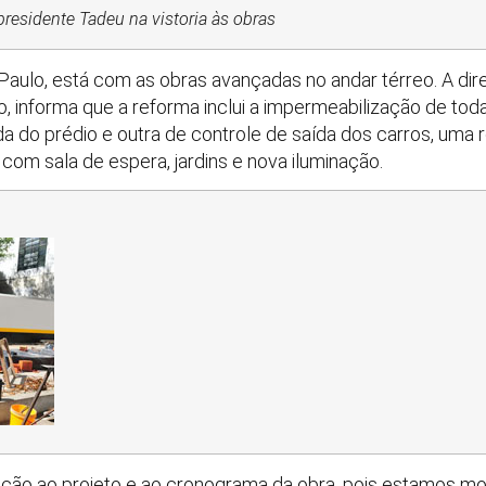
-presidente Tadeu na vistoria às obras
aulo, está com as obras avançadas no andar térreo. A dire
lho, informa que a reforma inclui a impermeabilização de tod
da do prédio e outra de controle de saída dos carros, uma
com sala de espera, jardins e nova iluminação.
nção ao projeto e ao cronograma da obra, pois estamos m