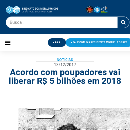
APP
FALE COM O PRESIDENTE MIGUEL TORRES
Palavra do Presidente
Jornal O Metalúrgico
Clube de Campo
Centro de Lazer
NOTÍCIAS
13/12/2017
Acordo com poupadores vai
liberar R$ 5 bilhões em 2018